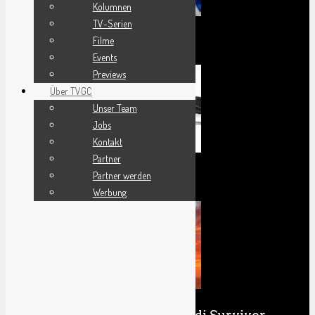
Kolumnen
TV-Serien
Filme
Review Madden 24
Events
Previews
Über TVGC
Unser Team
Jobs
Kontakt
Partner
Partner werden
F1 23 Review
Werbung