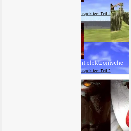
Die komplette Silent Hill-Retrospektive: Teil 4
10
Ø Wert.
Zing Pop Culture veröffentlicht elektronische
Ocarina
Die komplette Silent Hill-Retrospektive: Teil 2
2
Über TVGC
Unser Team
Jobs
Kontakt
Partner
10
Partner werden
Werbung
Ø Wert.