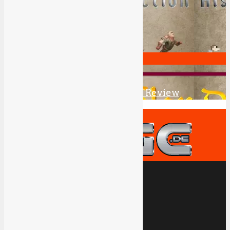
8.5
Great
10
Ø Wert.
Die Siedler History Collection Review
Games
Tests
Game Reviews
Xbox One Series X