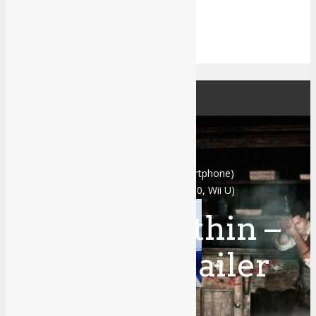
Home
Games
All
Xbox One Series X
Xbox One
PS4
Switch
PC
Mobile (3DS, Vita, Smartphone)
Last Gen (PS3, Xbox 360, Wii U)
The Evil Within –
TGS 2014 Trailer
Review Madden 24