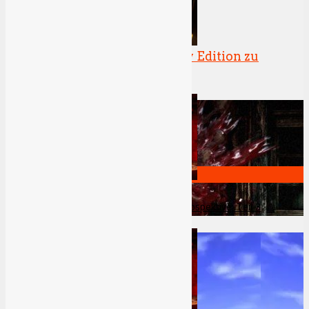
Gewinnspiel: Fallout 4 Pip Boy Edition zu
Dead Space Review
gewinnen
15.11.2015
Ø User Wertungen
0
0
Stimmen
Wert.
Submit
Deine Wertung
Die komplette Silent Hill-Retrospektive: Teil 3
0
User Top Wertungen
1