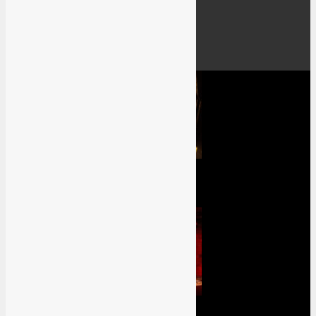
TV-Serien
Filme
Events
Previews
Dead Space Review