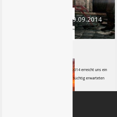
Von
Miguel Bethke
am
19.09.2014
The Evil Within – TGS 2014 Trailer
F
F1 23 Review
risch von der Toky Game Show 2014 erreicht uns ein
neuer Trailer zu The Evil Within, dem sehnsüchtig erwarteten
Horroschocker von Bethesda Softworks.
Review: Star Wars Jedi Survivor