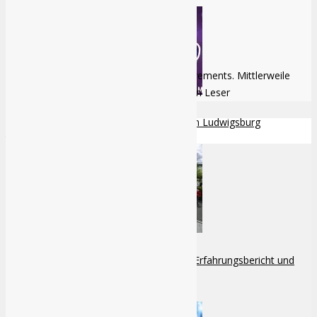
Miguel Bethke
Chefredakteur mit einem Faible für Achievements. Mittlerweile
Bartträger und begeisterter Science Fiction Leser
Unterwegs auf der GalaCon in Ludwigsburg
Ähnliche Themen
Comic Con Germany 2017 – Erfahrungsbericht und
Brink
Cosplay-Galerie
11.05.2011