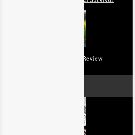
Review: Star Wars Jedi Survivor
EA Sports PGA Tour Review
Culture
All
Cosplay
Manga & Anime