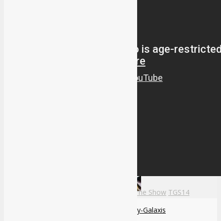
EA Sports PGA Tour Review
Culture
All
Cosplay
Manga & Anime
Bethesda Softworks
Evil Within
Tokyo Game Show
TGS14
Meine Reise durch die Cosplay-Galaxis