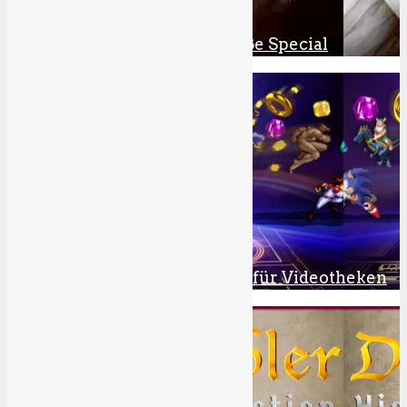
Alles über Es (2017) – Das große Special
3
10
Ø Wert.
Sega Mega Drive Oster-Tipps für Videotheken
4