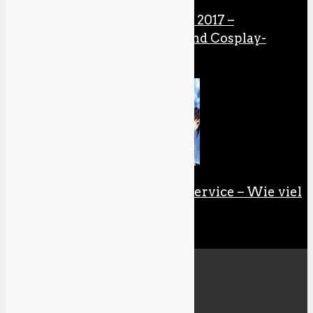
Comic Con Germany 2017 –
Erfahrungsbericht und Cosplay-
Galerie
Anime Aspects: Fanservice – Wie viel
ist zu viel?
Specials
All
Gaming-Inklusion
RetroAktiv
Kolumnen