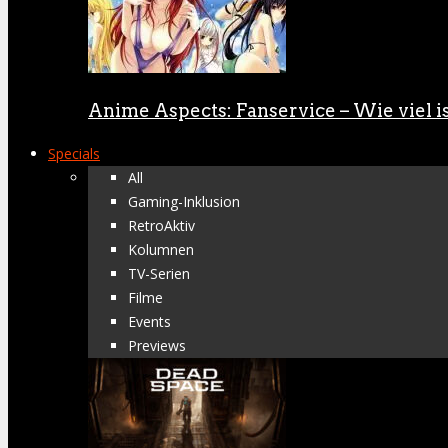
Anime Aspects: Fanservice – Wie viel is
Specials
All
Gaming-Inklusion
RetroAktiv
Kolumnen
TV-Serien
Filme
Events
Previews