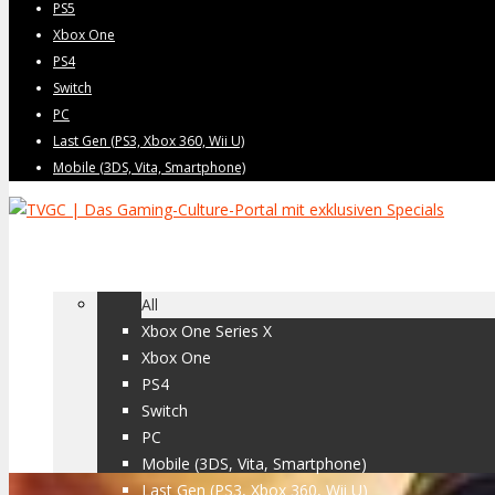
PS5
Xbox One
PS4
Switch
PC
Last Gen (PS3, Xbox 360, Wii U)
Mobile (3DS, Vita, Smartphone)
Home
Games
All
Xbox One Series X
Xbox One
PS4
Switch
PC
Mobile (3DS, Vita, Smartphone)
Last Gen (PS3, Xbox 360, Wii U)