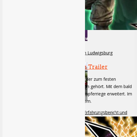
Unterwegs auf der GalaCon in Ludwigsburg
Tekken 7 präsentiert Jack-7 im Trailer
Tekken ist ein Beat em Up Dauerbrenner, der zum festen
Bestandteil einer jeden Konsolengeneration gehört. Mit dem bald
erscheinenden Tekken 7 wird auch die Kämpferriege erweitert. Im
aktuellen Trailer gibt es Jack-7 zu bewundern.
Comic Con Germany 2017 – Erfahrungsbericht und
Miguel Bethke
17.05.2015
Keine Kommentare
2596 Zugriffe
Cosplay-Galerie