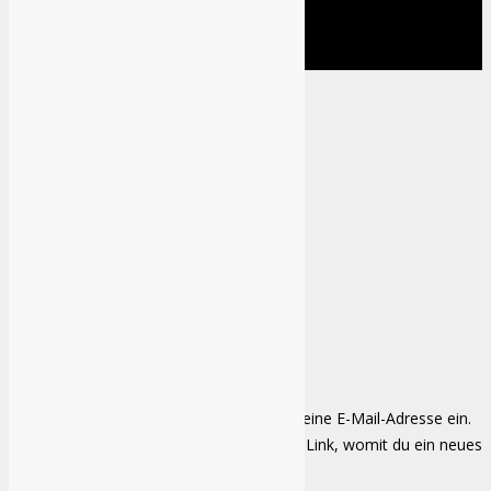
Cookie Richtlinie
Sitemap
Kontakt
Anmelden
Eingeloggt bleiben
Kennwort verloren
Kennwort verloren
Bitte gebe deinen Benutzernamen oder deine E-Mail-Adresse ein.
Du erhälst in Kürze eine E-Mail mit einem Link, womit du ein neues
Kennwort erstellen kannst.