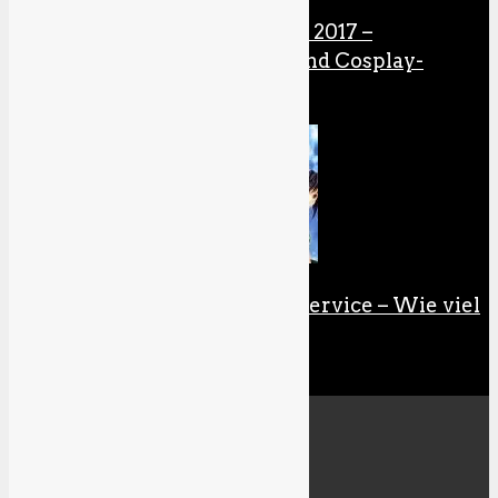
Comic Con Germany 2017 –
Erfahrungsbericht und Cosplay-
Galerie
Anime Aspects: Fanservice – Wie viel
ist zu viel?
Specials
All
Gaming-Inklusion
RetroAktiv
Kolumnen