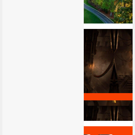
Good
EA Sports PGA Tour Review
5
8
Great
1
Ø Wert.
Dead Space Review