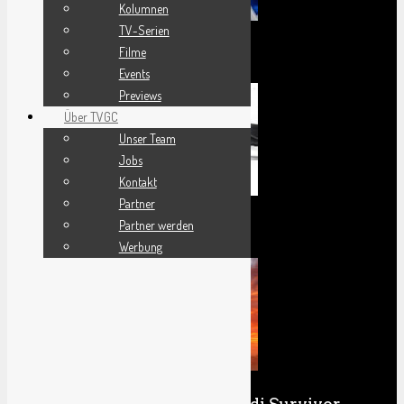
Kolumnen
TV-Serien
Filme
Review Madden 24
Events
Previews
Über TVGC
Unser Team
Jobs
Kontakt
Partner
Partner werden
F1 23 Review
Werbung