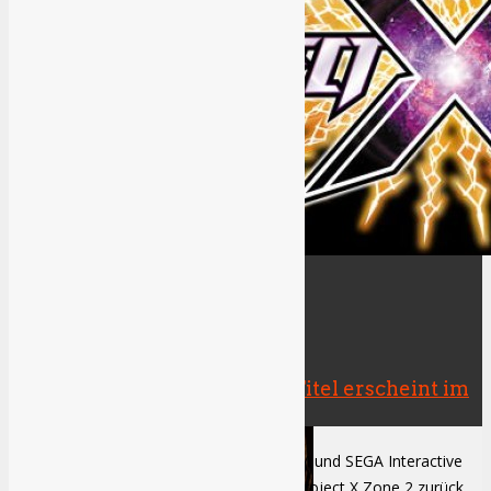
Anime Aspects: Fanservice – Wie viel ist zu viel?
Specials
All
Gaming-Inklusion
RetroAktiv
Kolumnen
TV-Serien
Filme
Events
Project X Zone 2: Cross Over Titel erscheint im
Previews
Herbst (Trailer)
BANDAI NAMCO Entertainment, CAPCOM und SEGA Interactive
Co., Ltd./ SEGA Games Co., Ltd sind mit Project X Zone 2 zurück