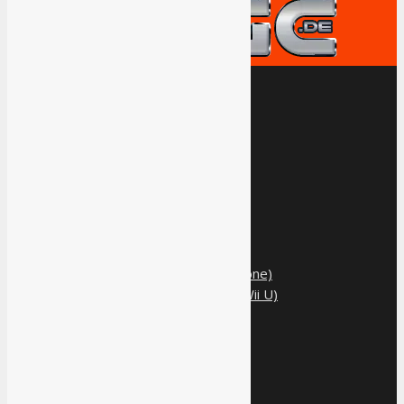
Games
Tests
Game Reviews
Xbox One Series X
Xbox One
PS4
Switch
PC
Mobile (3DS, Vita, Smartphone)
Last Gen (PS3, Xbox 360, Wii U)
Themen
Xbox One Series X
Gaming-Inklusion