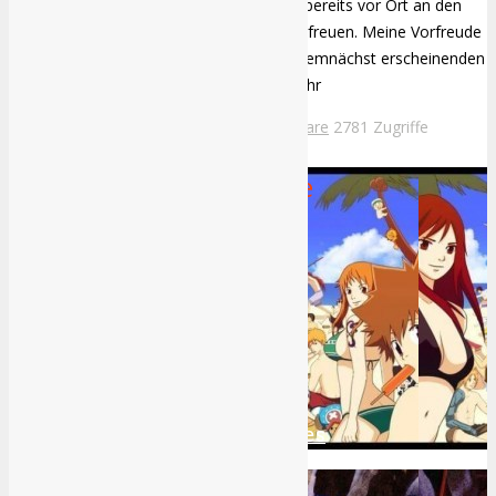
Wer auf der gamescom war, konnte sich bereits vor Ort an den
ersten Sequenzen zu Blood Vengeance erfreuen. Meine Vorfreude
war auch riesig und steigt bezüglich des demnächst erscheinenden
Titels mit Antesten des Prologs umso mehr
Miguel Bethke
6.12.2011
Keine Kommentare
2781 Zugriffe
Random Manga & Anime
1
Top 10 der beliebtesten Animes
2