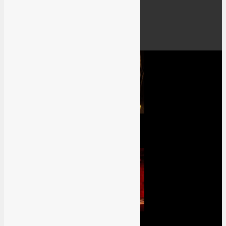
TV-Serien
Filme
Events
Previews
Dead Space Review