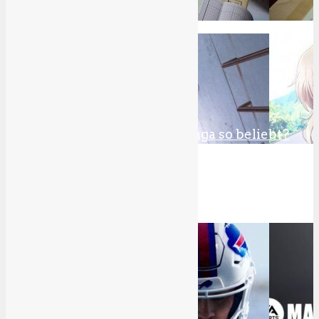
Die Anime Produktion
5
Warum sind Animes und Manga so beliebt?
Zu den Cosplay-Videos
Unsere Reviews/Tests
1