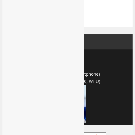
Home
Games
All
Xbox One Series X
Xbox One
PS4
Switch
PC
Mobile (3DS, Vita, Smartphone)
Last Gen (PS3, Xbox 360, Wii U)
Tekken
Tekken
Review Madden 24