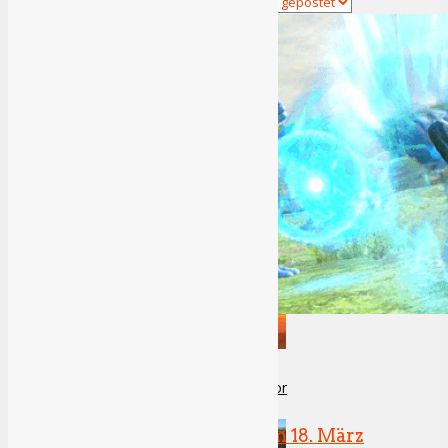
F1 23 Review
Review: Star Wars Jedi Survivor
Pokemon Tekken erscheint am 18. März