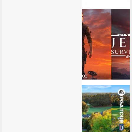
3
8.5
Great
Review: Star Wars Jedi Survivor
4
7.5