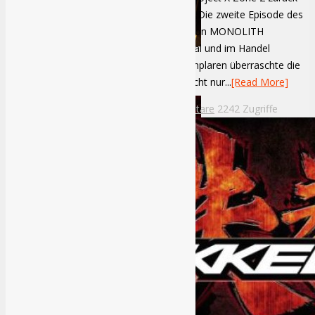
auf dem Nintendo 3DS Handheld System! Die zweite Episode des
ultimativen taktischen Cross-Over-RPGs von MONOLITH
SOFTWARE INC wird ab Herbst 2015 digital und im Handel
verfügbar sein. Mit mehr als 400.000 Exemplaren überraschte die
Dead Space Review
erste Episode der taktischen RPG-Serie nicht nur...
[Read More]
Miguel Bethke
14.04.2015
Keine Kommentare
2242 Zugriffe
Die komplette Silent Hill-Retrospektive: Teil 3