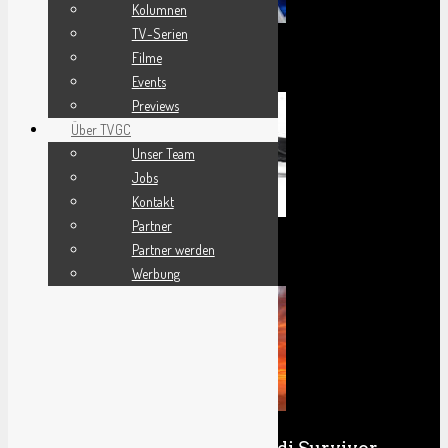
Kolumnen
TV-Serien
Filme
Review Madden 24
Events
Previews
Über TVGC
Unser Team
Jobs
Kontakt
Partner
Partner werden
F1 23 Review
Werbung