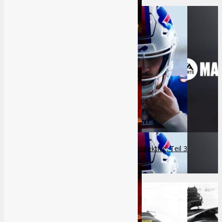
Unsere Reviews/Tests
1
Dead Space Review
8
Great
Die komplette Silent Hill-Retrospektive: Teil 3
Review Madden 24
2