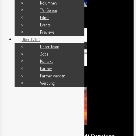
Kolumnen
TV-Serien
Filme
Review Madden 24
Events
Previews
Über TVGC
Unser Team
Jobs
Kontakt
Partner
Partner werden
F1 23 Review
Werbung