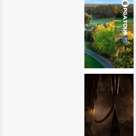
7.5
Good
EA Sports PGA Tour Review
5
8
Great