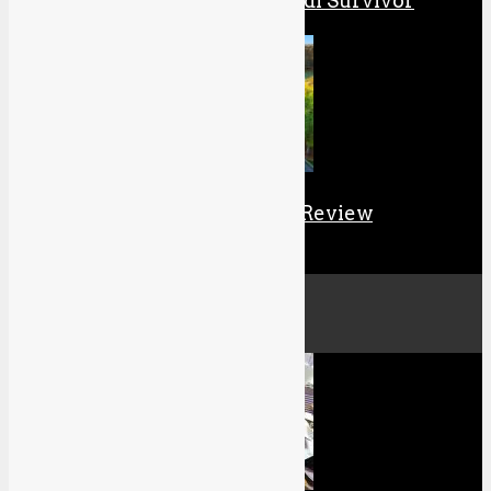
Review: Star Wars Jedi Survivor
EA Sports PGA Tour Review
Culture
All
Cosplay
Manga & Anime