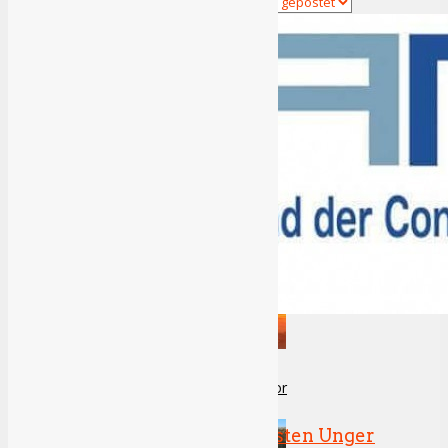
F1 23 Review
Review: Star Wars Jedi Survivor
GAME-Geschäftsführer Thorsten Unger