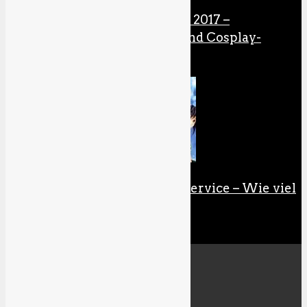
Comic Con Germany 2017 –
Erfahrungsbericht und Cosplay-
Galerie
Anime Aspects: Fanservice – Wie viel
ist zu viel?
Specials
All
Gaming-Inklusion
RetroAktiv
Kolumnen