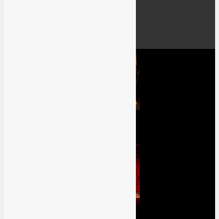
TV-Serien
Filme
Events
Previews
Dead Space Review