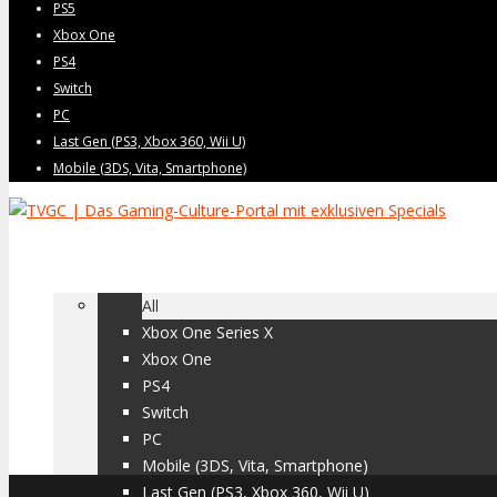
PS5
Xbox One
PS4
Switch
PC
Last Gen (PS3, Xbox 360, Wii U)
Mobile (3DS, Vita, Smartphone)
Home
Games
All
Xbox One Series X
Xbox One
PS4
Switch
PC
Mobile (3DS, Vita, Smartphone)
Last Gen (PS3, Xbox 360, Wii U)